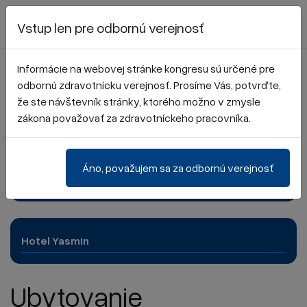
Registrácia
Vstup len pre odbornú verejnosť
Informácie na webovej stránke kongresu sú určené pre
odbornú zdravotnícku verejnosť. Prosíme Vás, potvrďte,
Košické dni inovatívnej onkológie
že ste návštevník stránky, ktorého možno v zmysle
zákona považovať za zdravotníckeho pracovníka.
26. - 27. 11. 2026
Áno, považujem sa za odbornú verejnosť
Hotel Yasmin, Košice/Tabačka, Košice
Hotel Yasmin
Ubytovanie